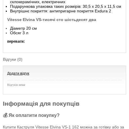
склокерамічних, електричних
Подарункова упаковка таких розмірів: 30,5 х 20,5 х 11,5 см
Внутрішнє покриття: антипригарне покриття Exdura 2
Vitesse Elvina VS-тисячі сто шістьдесят два
Діаметр 20 см
Обсяг 3 л
переваги:
Відгуки (0)
Додати відгук
Відгуків немає
Інформація для покупців
💰 Як оплатити покупку?
Купити Каструля Vitesse Elvina VS-1 162 можна за готівку або за