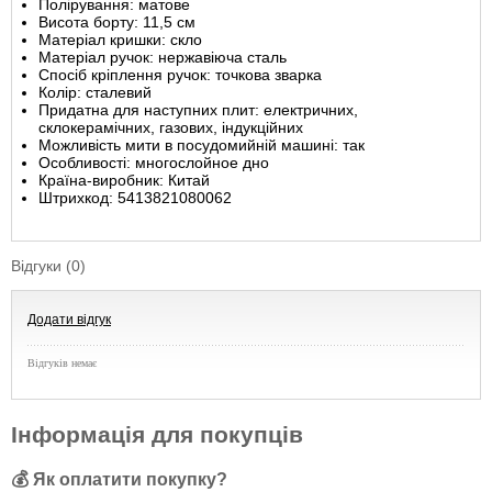
Полірування: матове
Висота борту: 11,5 см
Матеріал кришки: скло
Матеріал ручок: нержавіюча сталь
Спосіб кріплення ручок: точкова зварка
Колір: сталевий
Придатна для наступних плит: електричних,
склокерамічних, газових, індукційних
Можливість мити в посудомийній машині: так
Особливості: многослойное дно
Країна-виробник: Китай
Штрихкод: 5413821080062
Відгуки (0)
Додати відгук
Відгуків немає
Інформація для покупців
💰 Як оплатити покупку?