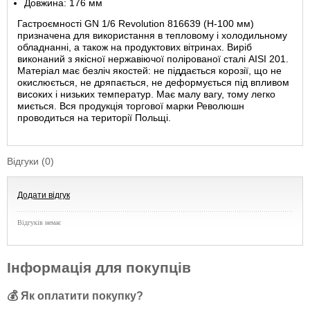
Довжина: 176 мм
Гастроємності GN 1/6 Revolution 816639 (Н-100 мм)
призначена для використання в тепловому і холодильному
обладнанні, а також на продуктових вітринах. Виріб
виконаний з якісної нержавіючої полірованої сталі AISI 201.
Матеріал має безліч якостей: не піддається корозії, що не
окислюється, не дряпається, не деформується під впливом
високих і низьких температур. Має малу вагу, тому легко
миється. Вся продукція торгової марки Революшн
проводиться на території Польщі.
Відгуки (0)
Додати відгук
Відгуків немає
Інформація для покупців
💰 Як оплатити покупку?