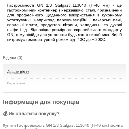
Гастроємності GN 1/3 Stalgast 113040 (Н-40 мм) - це
гастрономічний контейнер з нержавіючої сталі, призначений
для професійного щоденного використання в кухонному
устаткуванні, наприклад пароконвекційні і пекарські печі,
варильні плити, продуктові вітрини, холодильні та духові
шафи і т.д . Відповідає розмірного європейського стандарту
GN, тому підійде для установки будь-якого виробника. Виріб
витримує температурний режим від -40С до + 300С.
Відгуки (0)
Додати відгук
Відгуків немає
Інформація для покупців
💰 Як оплатити покупку?
Купити Гастроёмкость GN 1/3 Stalgast 113040 (Н-40 мм) можна