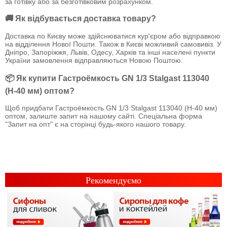
за готівку або за безготівковим розрахунком.
🚚 Як відбувається доставка товару?
Доставка по Києву може здійснюватися кур'єром або відправкою
на відділення Нової Пошти. Також в Києві можливий самовивіз. У
Дніпро, Запоріжжя, Львів, Одесу, Харків та інші населені пункти
України замовлення відправляються Новою Поштою.
📦 Як купити Гастроёмкость GN 1/3 Stalgast 113040
(Н-40 мм) оптом?
Щоб придбати Гастроёмкость GN 1/3 Stalgast 113040 (Н-40 мм)
оптом, залиште запит на нашому сайті. Спеціальна форма
"Запит на опт" є на сторінці будь-якого нашого товару.
Рекомендуємо