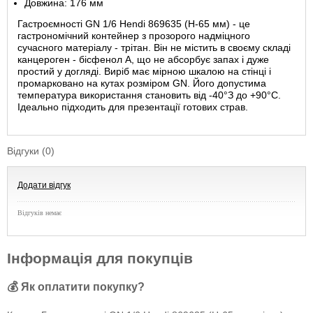
Довжина: 176 мм
Гастроємності GN 1/6 Hendi 869635 (Н-65 мм) - це
гастрономічний контейнер з прозорого надміцного
сучасного матеріалу - трітан. Він не містить в своєму складі
канцероген - бісфенол А, що не абсорбує запах і дуже
простий у догляді. Виріб має мірною шкалою на стінці і
промарковано на кутах розміром GN. Його допустима
температура використання становить від -40°З до +90°С.
Ідеально підходить для презентації готових страв.
Відгуки (0)
Додати відгук
Відгуків немає
Інформація для покупців
💰 Як оплатити покупку?