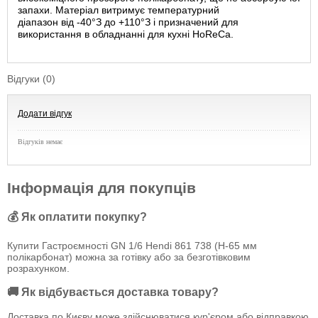
запахи. Матеріал витримує температурний
діапазон від
-40
°З до +110°З і призначений для
використання в обладнанні для кухні HoReCa.
Відгуки (0)
Додати відгук
Відгуків немає
Інформація для покупців
💰 Як оплатити покупку?
Купити Гастроємності GN 1/6 Hendi 861 738 (Н-65 мм
полікарбонат) можна за готівку або за безготівковим
розрахунком.
🚚 Як відбувається доставка товару?
Доставка по Києву може здійснюватися кур'єром або відправкою