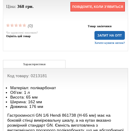
Ціна:
368
грн.
ПОВІДОМТЕ, КОЛИ З'ЯВИТЬСЯ
(0)
Товар закінчився
Чи задоволені покупкою?
ЗАПИТ НА ОПТ
Оцініть цей товар
Хочете купити оптом?
Характеристики
Код товару: 0213181
Матеріал: полікарбонат
Об'єм: 1 л
Висота: 65 мм
Ширина: 162 мм
Довжина: 176 мм
Гастроємності GN 1/6 Hendi 861738 (Н-65 мм) має на
боковій стінці вимірювальну шкалу, а на кутах вказано
розмірний стандарт GN. Ємність виготовлена ​​з
високоміцного прозорого полікарбонату, що не абсорбуючої