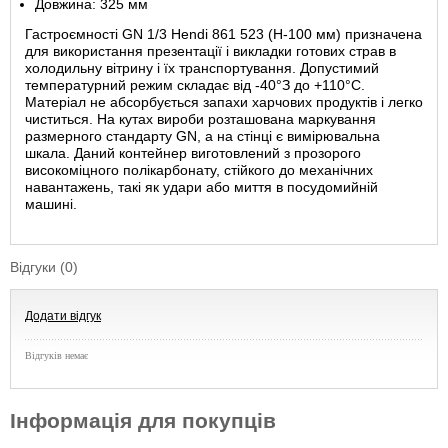
Довжина: 325 мм
Гастроємності GN 1/3 Hendi 861 523 (Н-100 мм) призначена
для використання презентації і викладки готових страв в
холодильну вітрину і їх транспортування. Допустимий
температурний режим складає від
-40
°З до +110°С.
Матеріал не абсорбується запахи харчових продуктів і легко
чиститься. На кутах вироби розташована маркування
размерного стандарту GN, а на стінці є вимірювальна
шкала. Даний контейнер виготовлений з
прозорого
високоміцного полікарбонату, стійкого до механічних
навантажень, такі як удари або миття в посудомийній
машині.
Відгуки (0)
Додати відгук
Відгуків немає
Інформація для покупців