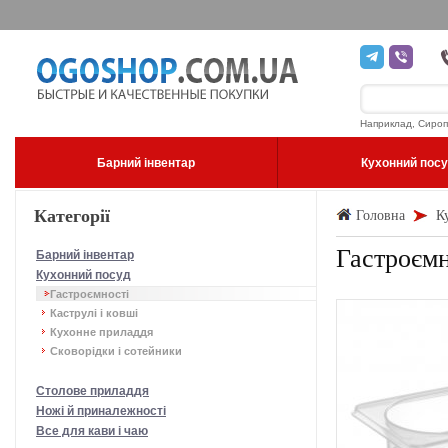
Наприклад, Сироп
Барний інвентар
Кухонний пос
Категорії
Головна
К
Гастроємн
Барний інвентар
Кухонний посуд
Гастроємності
Каструлі і ковші
Кухонне приладдя
Сковорідки і сотейники
Столове приладдя
Ножі й приналежності
Все для кави і чаю