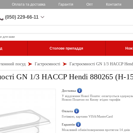
Оплата та доставка
Гарантія
Опт
Контакти
(050) 229-66-11
и для кави
уд
Столове приладдя
Ножі
ухонний посуд
Гастроємності
Гастроємності GN 1/3 HACCP Hend
ості GN 1/3 HACCP Hendi 880265 (Н-15
Доставка
У відділення Нової Пошти: оплачується одержув
Новою Поштою по Києву згідно тарифів
Оплата
Готівкою, картами VISA/MasterCard
Гарантія
Можливий обмін/повернення протягом 14 днів