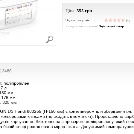
Ціна:
555
грн.
Оцінки покупців:
(0)
Чи задоволені покупкою?
Оцініть цей товар
213486
: поліпропілен
,7 л
 150 мм
 176 мм
: 325 мм
 GN 1/3 Hendi 880265 (Н-150 мм) є контейнером для зберігання їжі,
кольоровими кліпсами (не входить в комплект). Представлене вир
ктів харчування. Виготовлена ​​з прозорого поліпропілену, який лег
на бічній стінці розташована мірна шкала. Допустимий температурни