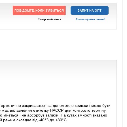
ПОВІДОМТЕ, КОЛИ З'ЯВИТЬСЯ
ЗАПИТ НА ОПТ
Товар закінчився
Хочете купити оптом?
 герметично закривається за допомогою кришки і може бути
іб має вплавлення етикетку НАССР для контролю терміну
ко миється і не абсорбує запахи. На кутах ємності вказано
й режим складає від -40°З до +80°С.