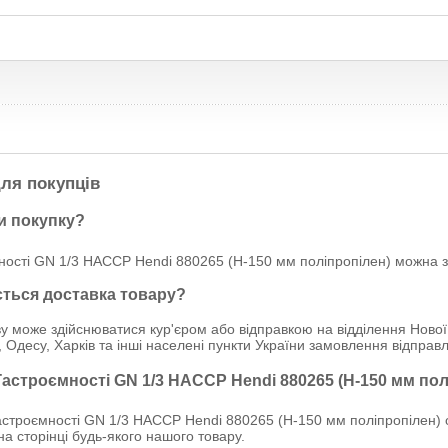
ля покупців
и покупку?
ості GN 1/3 HACCP Hendi 880265 (Н-150 мм поліпропілен) можна за 
ється доставка товару?
у може здійснюватися кур'єром або відправкою на відділення Нової
, Одесу, Харків та інші населені пункти України замовлення відпр
Гастроємності GN 1/3 HACCP Hendi 880265 (Н-150 мм по
строємності GN 1/3 HACCP Hendi 880265 (Н-150 мм поліпропілен) 
 на сторінці будь-якого нашого товару.