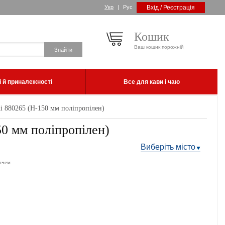
Укр
|
Рус
Вхід / Реєстрація
Кошик
Ваш кошик порожній
 й приналежності
Все для кави і чаю
i 880265 (Н-150 мм поліпропілен)
0 мм поліпропілен)
Виберіть місто
ачем