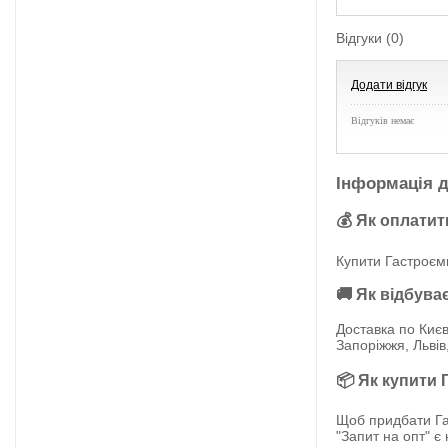
Відгуки (0)
Додати відгук
Відгуків немає
Інформація д
💰 Як оплатит
Купити Гастроємн
🚚 Як відбува
Доставка по Києв
Запоріжжя, Львів
📦 Як купити 
Щоб придбати Га
"Запит на опт" є