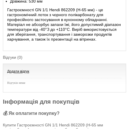
Довжина: 530 мм
Гастроємності GN 1/1 Hendi 862209 (Н-65 мм) - це
гастрономічний лоток з чорного полікарбонату для
професійного застосування в кухонному обладнанні.
Матеріал не абсорбує запахи їжі, його допустимий діапазон
температури від -40°З до +110°С. Виріб використовується
для зберігання, транспортування і заморозки продуктів
харчування, а також їх презентації на вітринах.
Відгуки (0)
Додати відгук
Відгуків немає
Інформація для покупців
💰 Як оплатити покупку?
Купити Гастроємності GN 1/1 Hendi 862209 (Н-65 мм