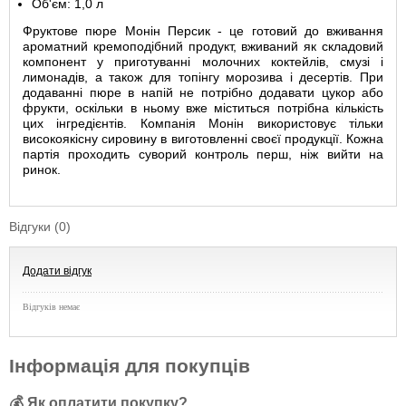
Об'єм: 1,0 л
Фруктове пюре Монін Персик - це готовий до вживання
ароматний кремоподібний продукт, вживаний як складовий
компонент у приготуванні молочних коктейлів, смузі і
лимонадів, а також для топінгу морозива і десертів. При
додаванні пюре в напій не потрібно додавати цукор або
фрукти, оскільки в ньому вже міститься потрібна кількість
цих інгредієнтів. Компанія Монін використовує тільки
високоякісну сировину в виготовленні своєї продукції. Кожна
партія проходить суворий контроль перш, ніж вийти на
ринок.
Відгуки (0)
Додати відгук
Відгуків немає
Інформація для покупців
💰 Як оплатити покупку?