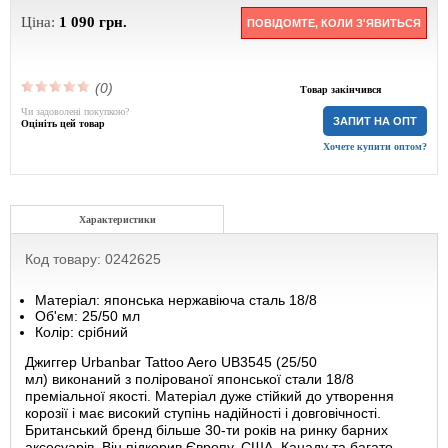
Ціна:
1 090
грн.
ПОВІДОМТЕ, КОЛИ З'ЯВИТЬСЯ
(0)
Товар закінчився
Чи задоволені покупкою?
ЗАПИТ НА ОПТ
Оцініть цей товар
Хочете купити оптом?
Характеристики
Код товару: 0242625
Матеріал: японська нержавіюча сталь 18/8
Об'єм: 25/50 мл
Колір: срібний
Джиггер Urbanbar Tattoo Aero UB3545 (25/50
мл) виконаний з полірованої японської стали 18/8
преміальної якості. Матеріал дуже стійкий до утворення
корозії і має високий ступінь надійності і довговічності.
Британський бренд більше 30-ти років на ринку барних
аксесуарів. Він підкорив Європу, США, Канаду та багато