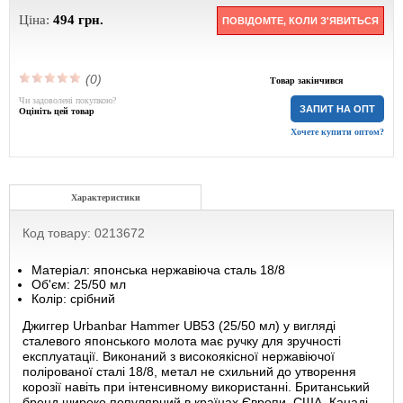
Ціна:
494
грн.
ПОВІДОМТЕ, КОЛИ З'ЯВИТЬСЯ
(0)
Товар закінчився
Чи задоволені покупкою?
ЗАПИТ НА ОПТ
Оцініть цей товар
Хочете купити оптом?
Характеристики
Код товару: 0213672
Матеріал: японська нержавіюча сталь 18/8
Об'єм: 25/50 мл
Колір: срібний
Джиггер Urbanbar Hammer UB53 (25/50 мл) у вигляді
сталевого японського молота має ручку для зручності
експлуатації. Виконаний з високоякісної нержавіючої
полірованої сталі 18/8, метал не схильний до утворення
корозії навіть при інтенсивному використанні. Британський
бренд широко популярний в країнах Європи, США, Канаді,