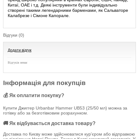
Китаї, ОАЕ і т.д. Деякі інструменти були індивідуально
створені такими легендарними барменами, як Сальваторе
Калабрезе і Сімоне Капорале.
Відгуки (0)
Додати відгук
Відгуків немає
Інформація для покупців
💰 Як оплатити покупку?
Купити Джиггер Urbanbar Hammer UB53 (25/50 мл) можна за
готівку або за безготівковим розрахунком.
🚚 Як відбувається доставка товару?
Доставка по Києву може здійснюватися кур'єром або відправкою
на відділення Нової Пошти. Також в Києві можливий самовивіз. У