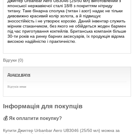
Джиггер Urbanbar Aero UB3046 (25/50 мл) виготовлений з
японської нержавіючої сталі 18/8 з покриттям нітриду
титану. Таке бінарна сполука (титан і азот) надає не тільки
дивовижно красивий колір золота, а й підвищує
зносостійкість і не утворює корозію. Даний інвентар служить
мірним стаканчиком, без якого не обійдеться жоден бармен
під час приготування коктейлів. Британська компанія більше
30-ти років на ринку барних аксесуарів, їх продукція відома
високою надійністю і практичністю.
Відгуки (0)
Додати відгук
Відгуків немає
Інформація для покупців
💰 Як оплатити покупку?
Купити Джиггер Urbanbar Aero UB3046 (25/50 мл) можна за