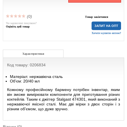
(0)
Товар закінчився
Чи задоволені покупкою?
ЗАПИТ НА ОПТ
Оцініть цей товар
Хочете купити оптом?
Характеристики
Код товару: 0206834
Матеріал: нержавіюча сталь
Об'єм: 20/40 мл
Кожному професійному бармену потрібен інвентар, яким
він зможе вимірювати компоненти для приготування різних
коктейлів. Таким є джіггер Stalgast 474301, який виконаний з
нержавіючої якісної сталі. Має дві мірки з двох сторін і з
різним об'ємом, що дуже зручно.
Відгуки (0)