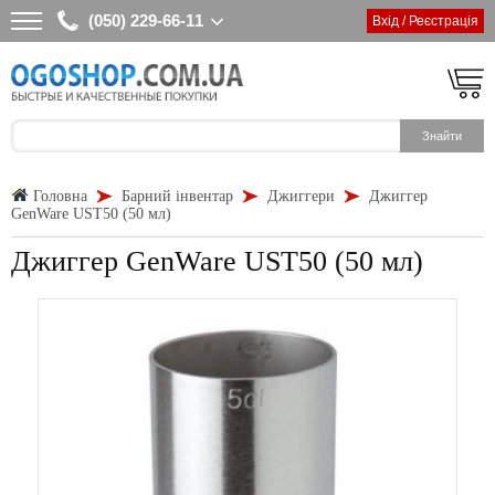
(050) 229-66-11
Вхід / Реєстрація
Головна
Барний інвентар
Джиггери
Джиггер
GenWare UST50 (50 мл)
Джиггер GenWare UST50 (50 мл)