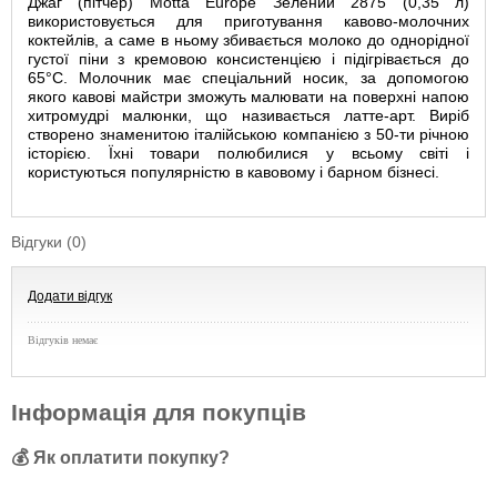
Джаг (пітчер) Motta Europe Зелений 2875 (0,35 л)
використовується для приготування кавово-молочних
коктейлів, а саме в ньому збивається молоко до однорідної
густої піни з кремовою консистенцією і підігрівається до
65°C. Молочник має спеціальний носик, за допомогою
якого кавові майстри зможуть малювати на поверхні напою
хитромудрі малюнки, що називається латте-арт. Виріб
створено знаменитою італійською компанією з 50-ти річною
історією. Їхні товари полюбилися у всьому світі і
користуються популярністю в кавовому і барном бізнесі.
Відгуки (0)
Додати відгук
Відгуків немає
Інформація для покупців
💰 Як оплатити покупку?