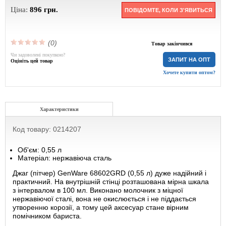
Ціна:
896
грн.
ПОВІДОМТЕ, КОЛИ З'ЯВИТЬСЯ
(0)
Товар закінчився
Чи задоволені покупкою?
ЗАПИТ НА ОПТ
Оцініть цей товар
Хочете купити оптом?
Характеристики
Код товару: 0214207
Об'єм: 0,55 л
Матеріал: нержавіюча сталь
Джаг (пітчер) GenWare 68602GRD (0,55 л) дуже надійний і
практичний. На внутрішній стінці розташована мірна шкала
з інтервалом в 100 мл. Виконано молочник з міцної
нержавіючої сталі, вона не окислюється і не піддається
утворенню корозії, а тому цей аксесуар стане вірним
помічником бариста.