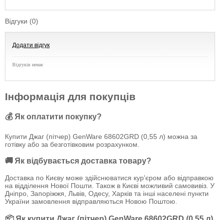
Відгуки (0)
Додати відгук
Відгуків немає
Інформація для покупців
💰 Як оплатити покупку?
Купити Джаг (пітчер) GenWare 68602GRD (0,55 л) можна за
готівку або за безготівковим розрахунком.
🚚 Як відбувається доставка товару?
Доставка по Києву може здійснюватися кур'єром або відправкою
на відділення Нової Пошти. Також в Києві можливий самовивіз. У
Дніпро, Запоріжжя, Львів, Одесу, Харків та інші населені пункти
України замовлення відправляються Новою Поштою.
📦 Як купити Джаг (пітчер) GenWare 68602GRD (0,55 л)