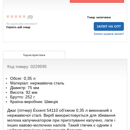
(0)
Товар закінчився
Чи задоволені покупкою?
ЗАПИТ НА ОПТ
Оцініть цей товар
Хочете купити оптом?
Характеристики
Код товару: 0229595
Обсяг: 0,35 л
Матеріал: нержавіюча сталь
Діаметр: 75 мм
Висота: 92 мм
Брутто: 252 г
Країна-виробник: Швеція
Джаг (пітчер) Exxent 54110 об'ємом 0,35 л виконаний з
нержавіючої сталі. Виріб використовується для збивання
молока капучинатором при приготуванні капучіно, лате і
інших кавово-молочних напоїв. Такий глечик є одним з