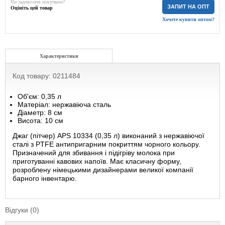
Чи задоволені покупкою?
ЗАПИТ НА ОПТ
Оцініть цей товар
Хочете купити оптом?
Характеристики
Код товару: 0211484
Об'єм: 0,35 л
Матеріал: нержавіюча сталь
Діаметр: 8 см
Висота: 10 см
Джаг (пітчер) APS 10334 (0,35 л) виконаний з нержавіючої
сталі з PTFE антипригарним покриттям чорного кольору.
Призначений для збивання і підігріву молока при
приготуванні кавових напоїв. Має класичну форму,
розроблену німецькими дизайнерами великої компанії
барного інвентарю.
Відгуки (0)