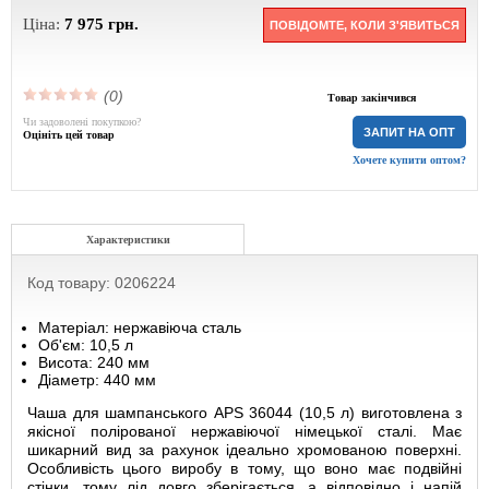
Ціна:
7 975
грн.
ПОВІДОМТЕ, КОЛИ З'ЯВИТЬСЯ
(0)
Товар закінчився
Чи задоволені покупкою?
ЗАПИТ НА ОПТ
Оцініть цей товар
Хочете купити оптом?
Характеристики
Код товару: 0206224
Матеріал: нержавіюча сталь
Об'єм: 10,5 л
Висота: 240 мм
Діаметр: 440 мм
Чаша для шампанського APS 36044 (10,5 л) виготовлена ​​з
якісної полірованої нержавіючої німецької сталі. Має
шикарний вид за рахунок ідеально хромованою поверхні.
Особливість цього виробу в тому, що воно має подвійні
стінки, тому лід довго зберігається, а відповідно і напій