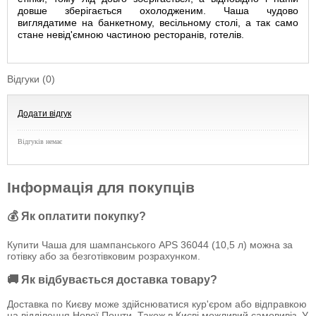
довше зберігається охолодженим. Чаша чудово
виглядатиме на банкетному, весільному столі, а так само
стане невід'ємною частиною ресторанів, готелів.
Відгуки (0)
Додати відгук
Відгуків немає
Інформація для покупців
💰 Як оплатити покупку?
Купити Чаша для шампанського APS 36044 (10,5 л) можна за
готівку або за безготівковим розрахунком.
🚚 Як відбувається доставка товару?
Доставка по Києву може здійснюватися кур'єром або відправкою
на відділення Нової Пошти. Також в Києві можливий самовивіз. У