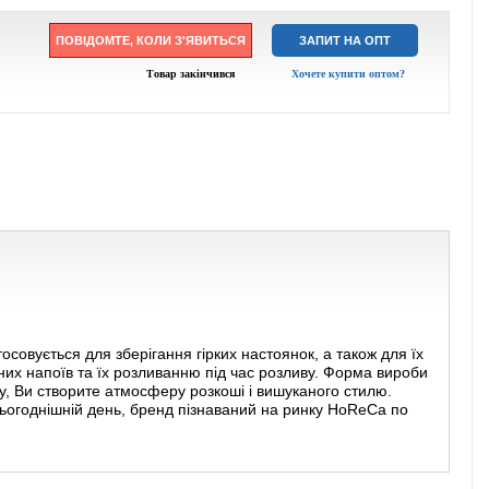
ПОВІДОМТЕ, КОЛИ З'ЯВИТЬСЯ
ЗАПИТ НА ОПТ
Товар закінчився
Хочете купити оптом?
овується для зберігання гірких настоянок, а також для їх
них напоїв та їх розливанню під час розливу. Форма вироби
у, Ви створите атмосферу розкоші і вишуканого стилю.
 сьогоднішній день, бренд пізнаваний на ринку HoReCa по