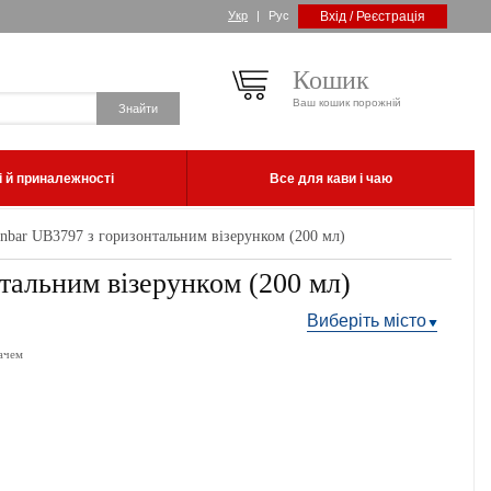
Укр
|
Рус
Вхід / Реєстрація
Кошик
Ваш кошик порожній
 й приналежності
Все для кави і чаю
bar UB3797 з горизонтальним візерунком (200 мл)
альним візерунком (200 мл)
Виберіть місто
ачем