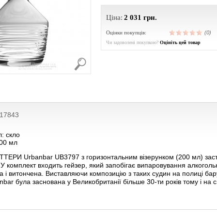
Ціна:
2 031
грн.
Оцінки покупців:
(0)
Чи задоволені покупкою?
Оцініть цей товар
217843
: скло
200 мл
ТТЕРИ Urbanbar UB3797 з горизонтальним візерунком (200 мл) застос
 У комплект входить гейзер, який запобігає випаровування алкоголь
а і витончена. Виставляючи композицію з таких судин на полиці бар
bar була заснована у Великобританії більше 30-ти років тому і на