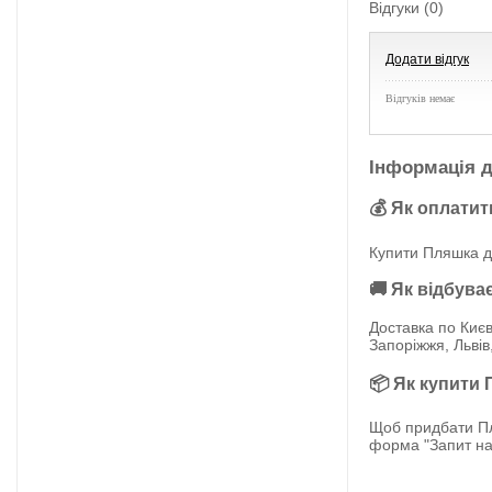
Відгуки (0)
Додати відгук
Відгуків немає
Інформація д
💰 Як оплатит
Купити Пляшка д
🚚 Як відбува
Доставка по Києв
Запоріжжя, Львів
📦 Як купити
Щоб придбати Пл
форма "Запит на 