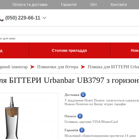
Оплата та доставка
Гарантія
Опт
Контакти
(050) 229-66-11
и для кави
уд
Столове приладдя
Ножі
арний інвентар
Пляшечки для біттера
Пляшка для БІТТЕРИ Urban
я БІТТЕРИ Urbanbar UB3797 з горизонт
Доставка
У відділення Нової Пошти: оплачується одержув
Новою Поштою по Києву згідно тарифів
Оплата
Готівкою, картами VISA/MasterCard
Гарантія
Можливий обмін/повернення протягом 14 днів