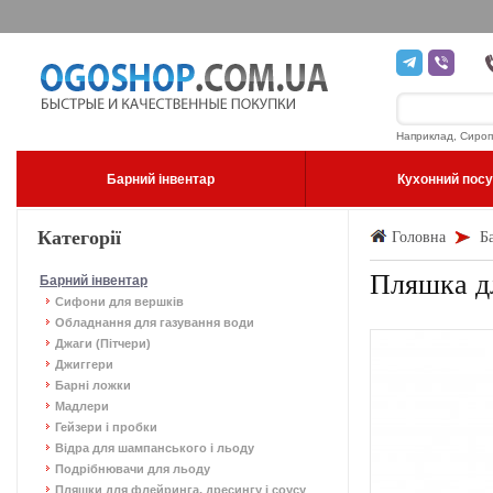
Наприклад, Сироп
Барний інвентар
Кухонний пос
Категорії
Головна
Б
Пляшка дл
Барний інвентар
Сифони для вершків
Обладнання для газування води
Джаги (Пітчери)
Джиггери
Барні ложки
Мадлери
Гейзери і пробки
Відра для шампанського і льоду
Подрібнювачи для льоду
Пляшки для флейринга, дресингу і соусу