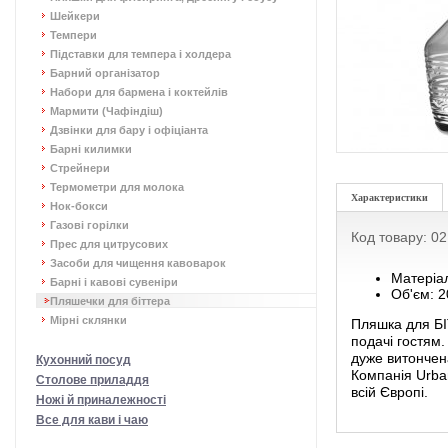
Шейкери
Темпери
Підставки для темпера і холдера
Барний організатор
Набори для бармена і коктейлів
Мармити (Чафіндіш)
Дзвінки для бару і офіціанта
Барні килимки
Стрейнери
Термометри для молока
Характеристики
Нок-бокси
Газові горілки
Код товару: 0
Прес для цитрусових
Засоби для чищення кавоварок
Матеріал
Барні і кавові сувеніри
Об'єм: 
Пляшечки для біттера
Мірні склянки
Пляшка для БІ
подачі гостям.
дуже витончен
Кухонний посуд
Компанія Urban
Столове приладдя
всій Європі.
Ножі й приналежності
Все для кави і чаю