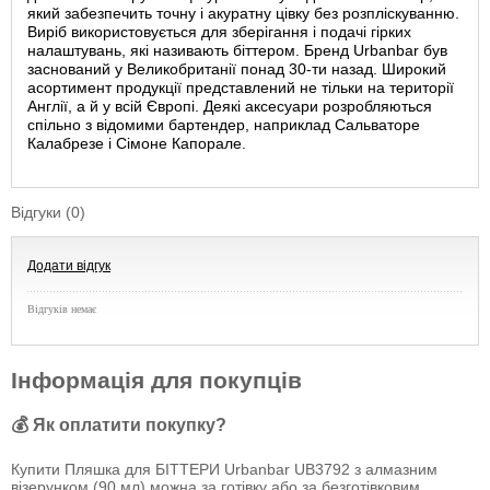
який забезпечить точну і акуратну цівку без розпліскуванню.
Виріб використовується для зберігання і подачі гірких
налаштувань, які називають біттером. Бренд Urbanbar був
заснований у Великобританії понад 30-ти назад. Широкий
асортимент продукції представлений не тільки на території
Англії, а й у всій Європі. Деякі аксесуари розробляються
спільно з відомими бартендер, наприклад Сальваторе
Калабрезе і Сімоне Капорале.
Відгуки (0)
Додати відгук
Відгуків немає
Інформація для покупців
💰 Як оплатити покупку?
Купити Пляшка для БІТТЕРИ Urbanbar UB3792 з алмазним
візерунком (90 мл) можна за готівку або за безготівковим