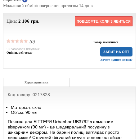
Можливий обмін/повернення протягом 14 днів
Ціна:
2 106
грн.
ПОВІДОМТЕ, КОЛИ З'ЯВИТЬСЯ
(0)
Товар закінчився
Чи задоволені покупкою?
ЗАПИТ НА ОПТ
Оцініть цей товар
Хочете купити оптом?
Характеристики
Код товару: 0217828
Матеріал: скло
Об'єм: 90 мл
Пляшка для БІТТЕРИ Urbanbar UB3792 з алмазним
візерунком (90 мл) - це шедевральний посудину з
шикарним декором. На барній полиці виглядає просто
дивовижно! Стрункий фігурний силует доповнює гейзер,